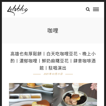
咖哩
高雄也有厚鬆餅丨白天吃咖哩豆花、晚上小
酌丨濃郁咖哩丨鮮奶麻糬豆花丨肆意咖啡酒
館丨駐唱演出
2025 年 10 月 15 日