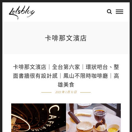
卡啡那文濱店
卡啡那文濱店｜全台第六家｜環狀吧台、整
面書牆很有設計感｜鳳山不限時咖啡廳｜高
雄美食
2021 年 1 月 31 日