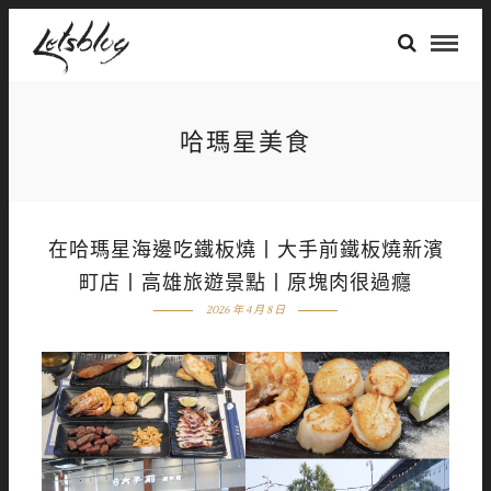
哈瑪星美食
在哈瑪星海邊吃鐵板燒丨大手前鐵板燒新濱
町店丨高雄旅遊景點丨原塊肉很過癮
2026 年 4 月 8 日