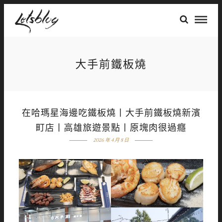
大手前鐵板燒
在哈瑪星海邊吃鐵板燒丨大手前鐵板燒新濱
町店丨高雄旅遊景點丨原塊肉很過癮
2026 年 4 月 8 日