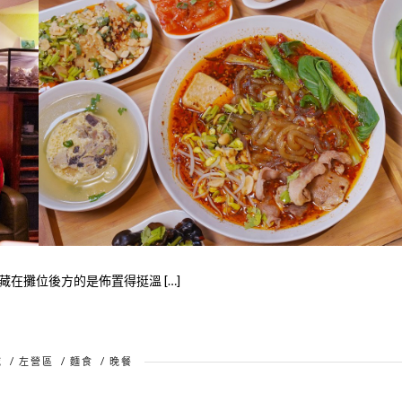
在攤位後方的是佈置得挺溫 […]
域
/
左營區
/
麵食
/
晚餐