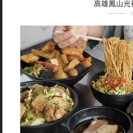
高雄鳳山光
2