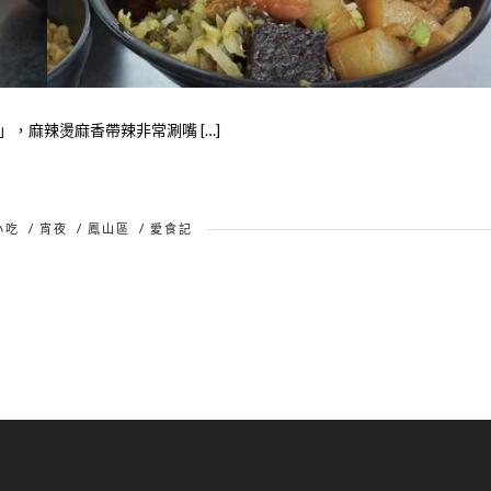
，麻辣燙麻香帶辣非常涮嘴 […]
小吃
/
宵夜
/
鳳山區
/
愛食記