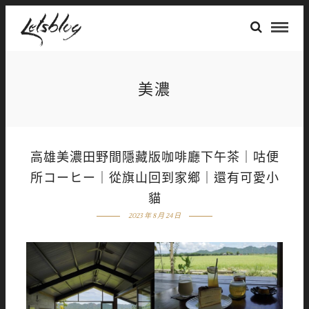
美濃
高雄美濃田野間隱藏版咖啡廳下午茶｜咕便
所コーヒー｜從旗山回到家鄉｜還有可愛小
貓
2023 年 8 月 24 日