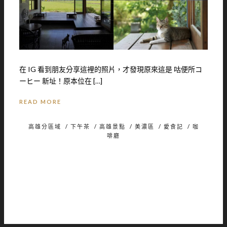
在 IG 看到朋友分享這裡的照片，才發現原來這是 咕便所コ
ーヒー 新址！原本位在 […]
READ MORE
高雄分區域
/
下午茶
/
高雄景點
/
美濃區
/
愛食記
/
咖
啡廳