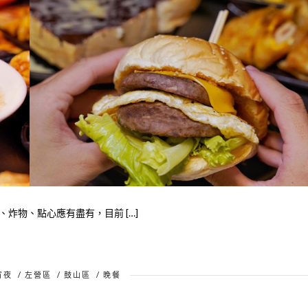
炸物、點心應有盡有，目前 […]
宵夜
/
左營區
/
鼓山區
/
晚餐