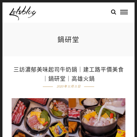
鍋研堂
三訪濃郁美味起司牛奶鍋｜建工路平價美食
｜鍋研堂｜高雄火鍋
2020 年 11 月 11 日