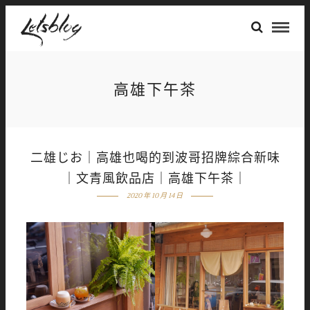
高雄下午茶
二雄じお｜高雄也喝的到波哥招牌綜合新味
｜文青風飲品店｜高雄下午茶｜
2020 年 10 月 14 日