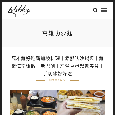
高雄叻沙麵
高雄超好吃新加坡料理丨濃郁叻沙鍋燒丨超
嫩海南雞飯丨老巴剎丨左營巨蛋聚餐美食丨
手切冰好好吃
2025 年 9 月 1 日