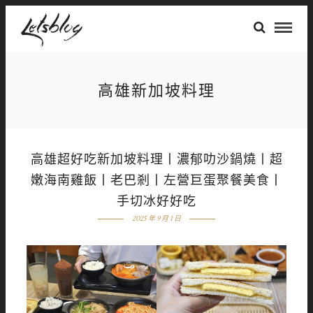
高雄新加坡料理
高雄超好吃新加坡料理丨濃郁叻沙鍋燒丨超
嫩海南雞飯丨老巴剎丨左營巨蛋聚餐美食丨
手切冰好好吃
2025 年 9 月 1 日