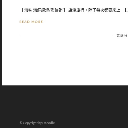
［ 海味 海鮮鍋燒/海鮮粥 ］ 旗津旅行，除了每次都要來上一 […
READ MORE
高雄分
© Copyright by Dacodie