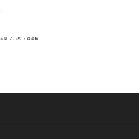
]
區域
/
小吃
/
旗津區