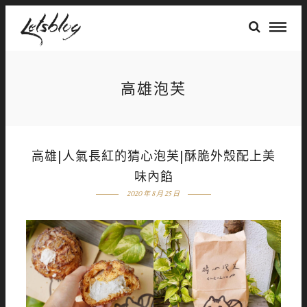
高雄泡芙
高雄|人氣長紅的猜心泡芙|酥脆外殼配上美
味內餡
2020 年 8 月 25 日