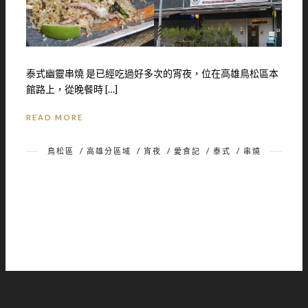
泰式幽靈串燒 是已經吃過好多次的宵夜，位在高雄鳥松區本
館路上，從晚餐時 […]
READ MORE
鳥松區
/
高雄分區域
/
宵夜
/
愛食記
/
泰式
/
串燒