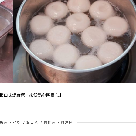
口味燒麻糬，來份點心暖胃 […]
民區
/
小吃
/
鼓山區
/
楠梓區
/
旗津區