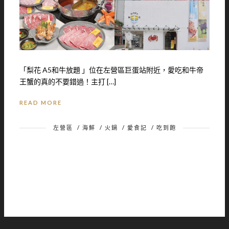
「梨花 A5和牛放題 」位在左營區巨蛋站附近，愛吃和牛帝
王蟹的真的不要錯過！主打 […]
READ MORE
左營區
/
海鮮
/
火鍋
/
愛食記
/
吃到飽