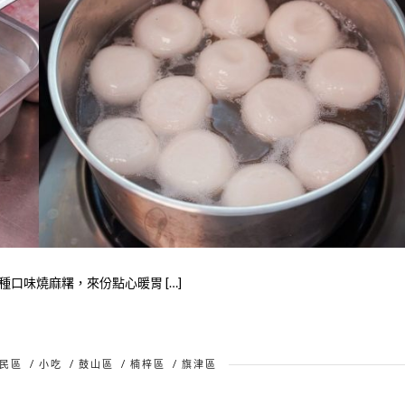
口味燒麻糬，來份點心暖胃 […]
民區
/
小吃
/
鼓山區
/
楠梓區
/
旗津區