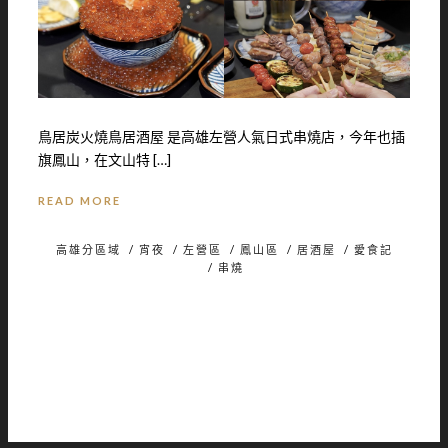
鳥居炭火燒鳥居酒屋 是高雄左營人氣日式串燒店，今年也插
旗鳳山，在文山特 […]
READ MORE
高雄分區域
/
宵夜
/
左營區
/
鳳山區
/
居酒屋
/
愛食記
/
串燒