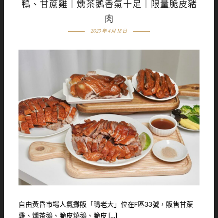
鴨、甘蔗雞｜燻茶鵝香氣十足｜限量脆皮豬
肉
2023 年 4 月 18 日
自由黃昏市場人氣攤販「鴨老大」位在F區33號，販售甘蔗
雞、燻茶鵝、脆皮燒鵝、脆皮 […]