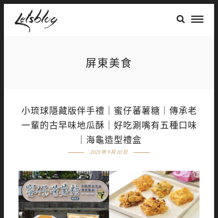
屏東美食
小琉球隱藏版伴手禮｜蜜仔蕃薯糖｜傳承老
一輩的古早味地瓜酥｜好吃涮嘴有五種口味
｜海龜造型禮盒
2023 年 9 月 20 日