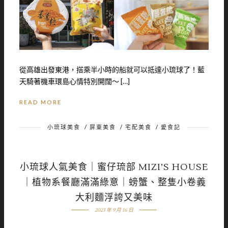
從高雄出發東港，搭乘半小時的船就可以抵達小琉球了！藍
天騎著機車環島心情特別開闊～ […]
READ MORE
小琉球美食
/
屏東美食
/
宅配美食
/
愛食記
小琉球人氣美食｜蜜仔琉部 MIZI’S HOUSE
｜植物系餐廳滿滿綠意｜螃蟹、整隻小卷義
大利麵浮誇又美味
2023 年 9 月 16 日