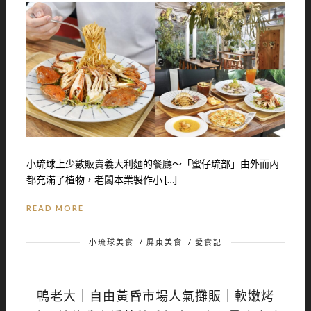
小琉球上少數販賣義大利麵的餐廳～「蜜仔琉部」由外而內
都充滿了植物，老闆本業製作小 […]
READ MORE
小琉球美食
/
屏東美食
/
愛食記
鴨老大｜自由黃昏市場人氣攤販｜軟嫩烤