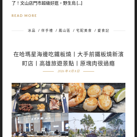
了！文山店門市超級好逛，野生烏 […]
READ MORE
冰品
/
伴手禮
/
鳳山區
/
宅配美食
/
愛食記
在哈瑪星海邊吃鐵板燒丨大手前鐵板燒新濱
町店丨高雄旅遊景點丨原塊肉很過癮
2026 年 4 月 8 日