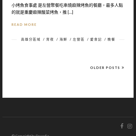
小烤魚食事處 是左營聚餐吃串燒麻辣烤魚的餐廳，最多人點
的就是重慶麻辣酸菜烤魚，推 […]
READ MORE
高雄分區域
/
宵夜
/
海鮮
/
左營區
/
愛食記
/
晚餐
OLDER POSTS
© Copyright by Dacodie