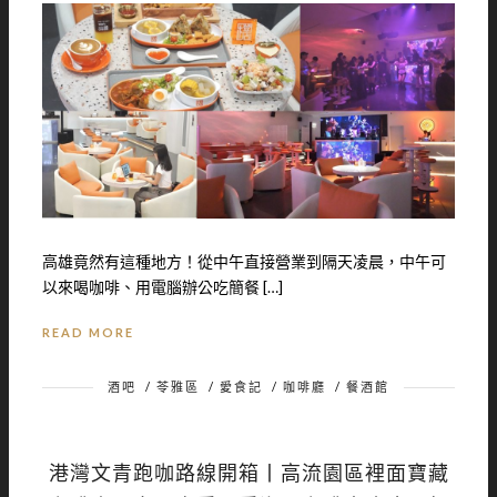
高雄竟然有這種地方！從中午直接營業到隔天凌晨，中午可
以來喝咖啡、用電腦辦公吃簡餐 […]
READ MORE
酒吧
/
苓雅區
/
愛食記
/
咖啡廳
/
餐酒館
港灣文青跑咖路線開箱丨高流園區裡面寶藏