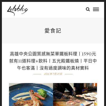
愛食記
高雄中央公園質感無菜單鐵板料理丨1590元
就有11道料理+飲料丨五光殿鐵板燒丨平日中
午也客滿丨沒有過度調味的真材實料
2026 年 7 月 29 日