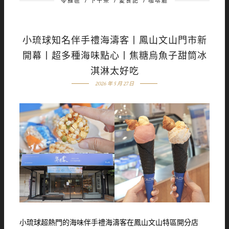
苓雅區
/
下午茶
/
愛食記
/
咖啡廳
小琉球知名伴手禮海濤客丨鳳山文山門市新
開幕丨超多種海味點心丨焦糖烏魚子甜筒冰
淇淋太好吃
2026 年 5 月 27 日
小琉球超熱門的海味伴手禮海濤客在鳳山文山特區開分店