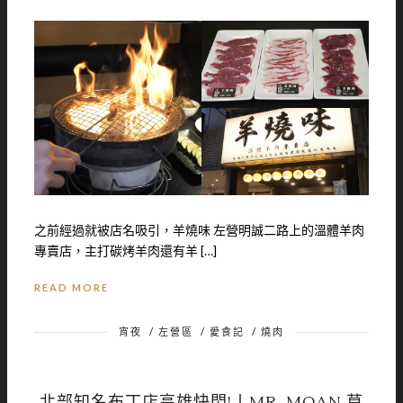
之前經過就被店名吸引，羊燒味 左營明誠二路上的溫體羊肉
專賣店，主打碳烤羊肉還有羊 […]
READ MORE
宵夜
/
左營區
/
愛食記
/
燒肉
北部知名布丁店高雄快閃!丨MR. MOAN 莫