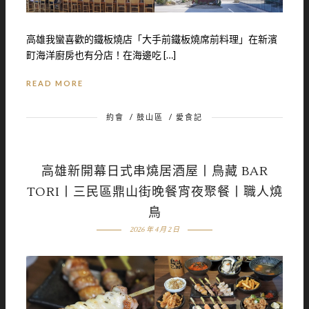
高雄我蠻喜歡的鐵板燒店「大手前鐵板燒席前料理」在新濱
町海洋廚房也有分店！在海邊吃 […]
READ MORE
約會
/
鼓山區
/
愛食記
高雄新開幕日式串燒居酒屋丨鳥藏 BAR
TORI丨三民區鼎山街晚餐宵夜聚餐丨職人燒
鳥
2026 年 4 月 2 日