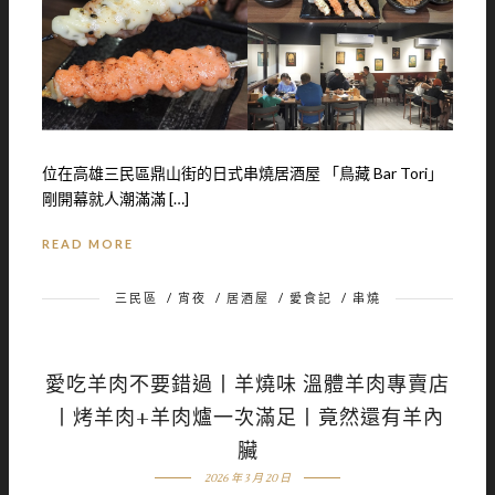
位在高雄三民區鼎山街的日式串燒居酒屋 「鳥藏 Bar Tori」
剛開幕就人潮滿滿 […]
READ MORE
三民區
/
宵夜
/
居酒屋
/
愛食記
/
串燒
愛吃羊肉不要錯過丨羊燒味 溫體羊肉專賣店
丨烤羊肉+羊肉爐一次滿足丨竟然還有羊內
臟
2026 年 3 月 20 日