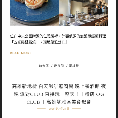
位在中央公園附近的仁義街裡，外觀低調的無菜單鐵板料理
「五光殿鐵板燒」，環境優雅舒 […]
READ MORE
前金區
/
愛食記
/
鐵板燒
高雄新地標 白天咖啡廳簡餐 晚上餐酒館 夜
晚 派對CLUB 直接玩一整天！丨橙店 OG
CLUB 丨高雄苓雅區美食聚會
2026 年 7 月 26 日