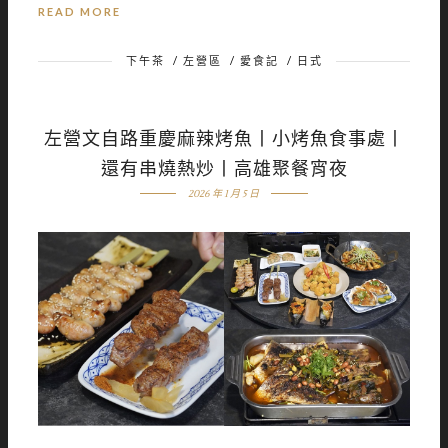
READ MORE
下午茶
/
左營區
/
愛食記
/
日式
左營文自路重慶麻辣烤魚丨小烤魚食事處丨
還有串燒熱炒丨高雄聚餐宵夜
2026 年 1 月 5 日