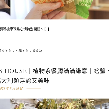
著機車環島心情特別開闊～ […]
屏東美食
/
宅配美食
/
愛食記
’S HOUSE｜植物系餐廳滿滿綠意｜螃蟹
義大利麵浮誇又美味
023 年 9 月 16 日