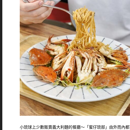
小琉球上少數販賣義大利麵的餐廳～「蜜仔琉部」由外而內都充