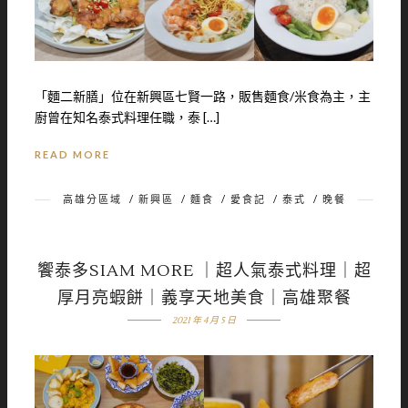
「麵二新膳」位在新興區七賢一路，販售麵食/米食為主，主
廚曾在知名泰式料理任職，泰 […]
READ MORE
高雄分區域
/
新興區
/
麵食
/
愛食記
/
泰式
/
晚餐
饗泰多SIAM MORE ｜超人氣泰式料理｜超
厚月亮蝦餅｜義享天地美食｜高雄聚餐
2021 年 4 月 5 日