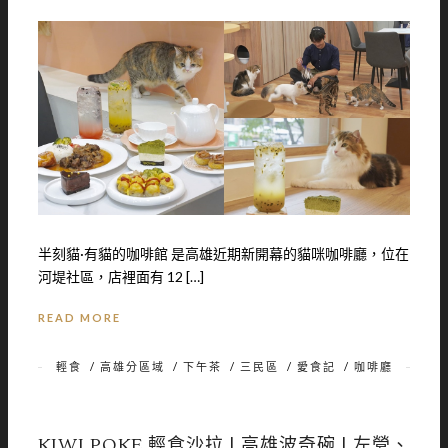
半刻貓·有貓的咖啡館 是高雄近期新開幕的貓咪咖啡廳，位在
河堤社區，店裡面有 12 […]
READ MORE
輕食
/
高雄分區域
/
下午茶
/
三民區
/
愛食記
/
咖啡廳
KIWI POKE 輕食沙拉 | 高雄波奇碗 | 左營、