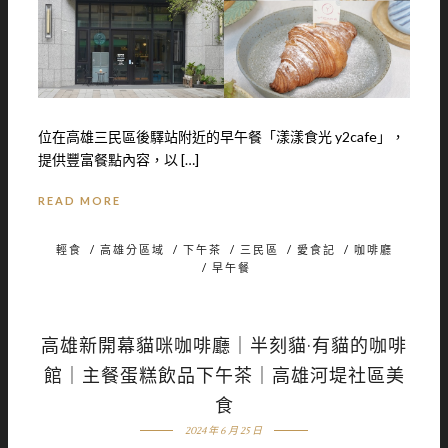
位在高雄三民區後驛站附近的早午餐「漾漾食光 y2cafe」，
提供豐富餐點內容，以 […]
READ MORE
輕食
/
高雄分區域
/
下午茶
/
三民區
/
愛食記
/
咖啡廳
/
早午餐
高雄新開幕貓咪咖啡廳｜半刻貓·有貓的咖啡
館｜主餐蛋糕飲品下午茶｜高雄河堤社區美
食
2024 年 6 月 25 日