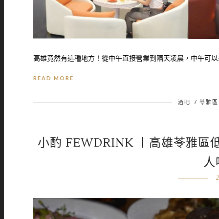
高雄竟然有這種地方！從中午直接營業到隔天凌晨，中午可以來
READ MORE
酒吧
/
苓雅區
小酌 FEWDRINK 丨高雄苓
人
2