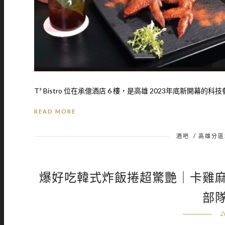
T³ Bistro 位在承億酒店 6 樓，是高雄 2023年底新開幕的科技餐
READ MORE
酒吧
/
高雄分區
爆好吃韓式炸飯捲超驚艷｜卡雞
部
2