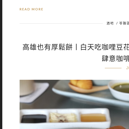
READ MORE
酒吧
/
苓雅
高雄也有厚鬆餅丨白天吃咖哩豆
肆意咖
2