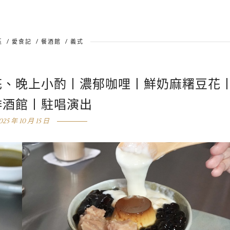
區
/
愛食記
/
餐酒館
/
義式
花、晚上小酌丨濃郁咖哩丨鮮奶麻糬豆花
啡酒館丨駐唱演出
025 年 10 月 15 日