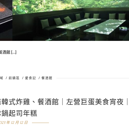
酒館 […]
域
/
前鎮區
/
愛食記
/
餐酒館
麻韓式炸雞、餐酒館｜左營巨蛋美食宵夜
隊鍋起司年糕
023 年 12 月 12 日