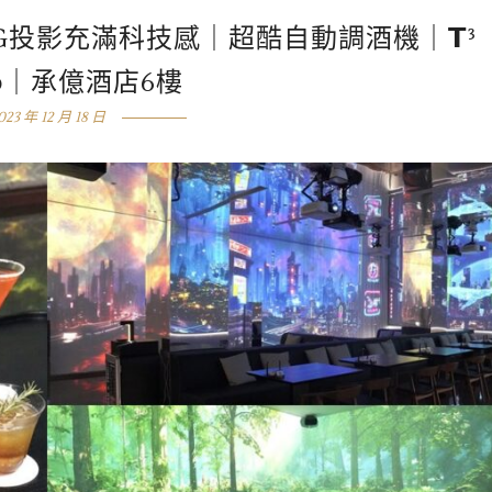
投影充滿科技感｜超酷自動調酒機｜𝗧³
𝘁𝗿𝗼｜承億酒店6樓
023 年 12 月 18 日