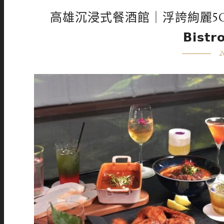
高雄沉浸式餐酒館｜浮誇絢麗5G
𝗕𝗶𝘀
2