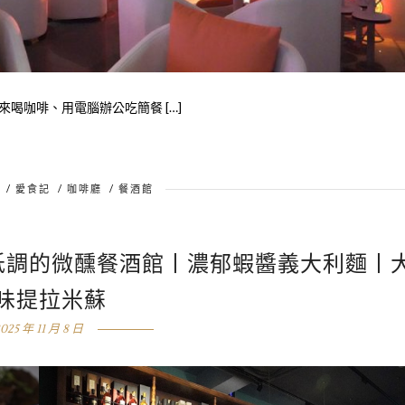
喝咖啡、用電腦辦公吃簡餐 […]
/
愛食記
/
咖啡廳
/
餐酒館
雅區低調的微醺餐酒館丨濃郁蝦醬義大利麵丨
味提拉米蘇
025 年 11 月 8 日