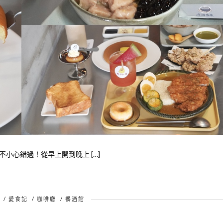
小心錯過！從早上開到晚上 […]
/
愛食記
/
咖啡廳
/
餐酒館