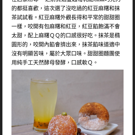
的都挺喜歡，這次選了沒吃過的紅豆麻糬和抹
茶試試看。紅豆麻糬外觀長得和平常的甜甜圈
一樣，咬開有包麻糬和紅豆，紅豆餡飽滿不會
太甜，配上麻糬ＱＱ的口感很好吃。抹茶是橢
圓形的，咬開內餡會擠出來，抹茶餡味道適中
沒有明顯苦味，屬於大眾口味。甜甜圈麵團使
用純手工天然酵母發酵，口感軟Ｑ。