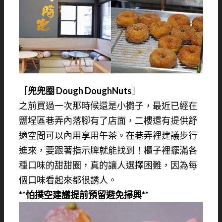
［
兜兜圈 Dough DoughNuts
］
之前買過一次那時候還是小攤子，最近已經在
鹽埕區巷弄內落腳有了店面，二樓還有提供舒
適空間可以內用享用午茶。在巷弄裡建議步行
進來，要跟著指示牌就能找到！櫃子裡擺滿各
種口味的甜甜圈，真的讓人選擇困難，因為每
個口味看起來都很誘人。
**怕撲空建議提前預留避免掃興**