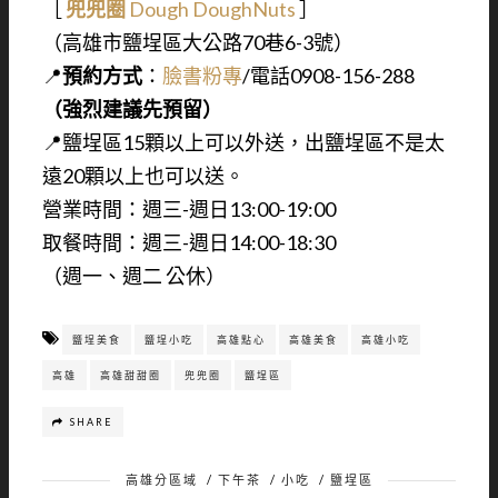
［
兜兜圈
Dough DoughNuts
］
（高雄市鹽埕區大公路70巷6-3號）
📍
預約方式
：
臉書粉專
/電話0908-156-288
（強烈建議先預留）
📍鹽埕區15顆以上可以外送，出鹽埕區不是太
遠20顆以上也可以送。
營業時間：週三-週日13:00-19:00
取餐時間：週三-週日14:00-18:30
（週一、週二 公休）
鹽埕美食
鹽埕小吃
高雄點心
高雄美食
高雄小吃
高雄
高雄甜甜圈
兜兜圈
鹽埕區
SHARE
高雄分區域
/
下午茶
/
小吃
/
鹽埕區