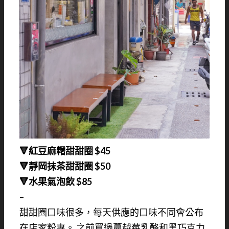
🔻紅豆麻糬甜甜圈 $45
🔻靜岡抹茶甜甜圈 $50
🔻水果氣泡飲 $85
–
甜甜圈口味很多，每天供應的口味不同會公布
在店家粉專。 之前買過蔓越莓乳酪和黑巧克力