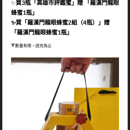
✨
買3瓶「高雄市評鑑蜜」贈 「羅漢門龍眼
蜂蜜1瓶」
✨買「羅漢門龍眼蜂蜜2組（4瓶）」贈
「羅漢門龍眼蜂蜜1瓶」
🔻數量有限，送完為止