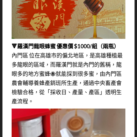
🔻羅漢門龍眼蜂蜜 優惠價 $1000/組（兩瓶）
內門區 位在高雄市的偏北地區，是高雄種植最
多龍眼的區域，而羅漢門就是內門的舊稱，龍
眼多的地方蜜蜂🐝就能採到很多蜜，由內門區
農會輔導養蜂產銷班所生產，通過中央畜產會
檢驗合格，從「採收日、產量、產區」透明生
產流程。