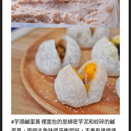
#芋頭鹹蛋黃 裡面包的是綿密芋泥和絞碎的鹹
蛋黃，兩個主角味道平衡蠻好，不會有誰搶誰