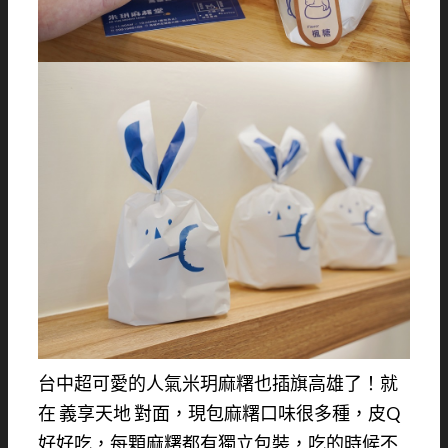
台中超可愛的人氣米玥麻糬也插旗高雄了！就
在 義享天地 對面，現包麻糬口味很多種，皮Q
好好吃，每顆麻糬都有獨立包裝，吃的時候不