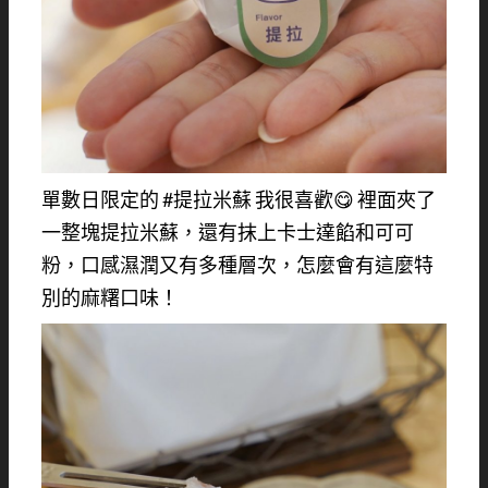
單數日限定的 #提拉米蘇 我很喜歡😋 裡面夾了
一整塊提拉米蘇，還有抹上卡士達餡和可可
粉，口感濕潤又有多種層次，怎麼會有這麼特
別的麻糬口味！