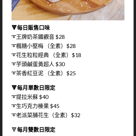
🔻每日販售口味
➰王牌奶茶鐵觀音 $28
➰楓糖小堅梅 （全素）$28
➰花生粒粒經典 （全素）$18
➰芋頭鹹蛋黃超人 $30
➰茶香紅豆泥 （全素）$25
🔻每月單數日限定
➰提拉米蘇 $40
➰生巧克力榛果 $45
➰老派菜脯花生（全素）$32
🔻
每月雙數日限定