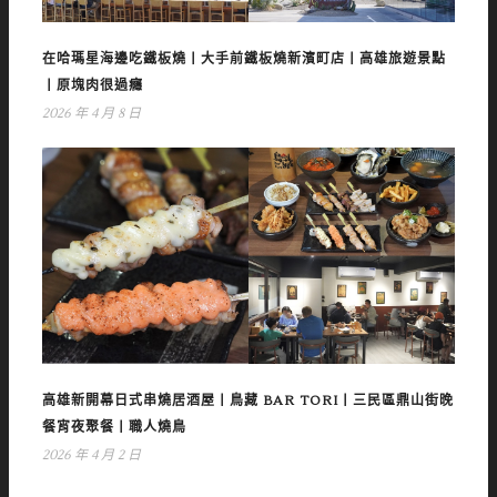
在哈瑪星海邊吃鐵板燒丨大手前鐵板燒新濱町店丨高雄旅遊景點
丨原塊肉很過癮
2026 年 4 月 8 日
高雄新開幕日式串燒居酒屋丨鳥藏 BAR TORI丨三民區鼎山街晚
餐宵夜聚餐丨職人燒鳥
2026 年 4 月 2 日