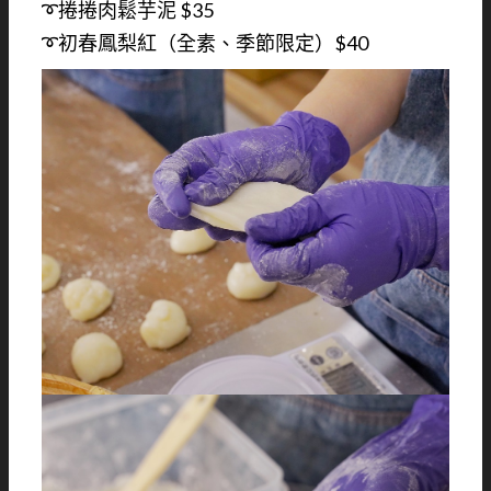
➰捲捲肉鬆芋泥 $35
➰初春鳳梨紅（全素、季節限定）$40