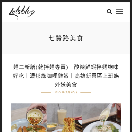
七賢路美食
麵二新膳(乾拌麵專賣)｜酸辣鮮蝦拌麵夠味
好吃｜濃郁綠咖哩雞飯｜高雄新興區上班族
外送美食
2023 年 3 月 12 日