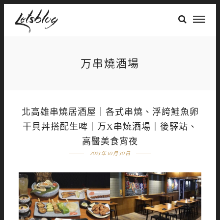
万串燒酒場
北高雄串燒居酒屋｜各式串燒、浮誇鮭魚卵
干貝丼搭配生啤｜万X串燒酒場｜後驛站、
高醫美食宵夜
2023 年 10 月 30 日