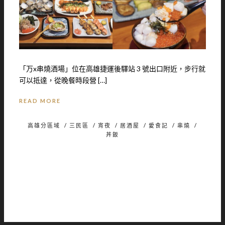
「万x串燒酒場」位在高雄捷運後驛站 3 號出口附近，步行就
可以抵達，從晚餐時段營 […]
READ MORE
高雄分區域
/
三民區
/
宵夜
/
居酒屋
/
愛食記
/
串燒
/
丼飯