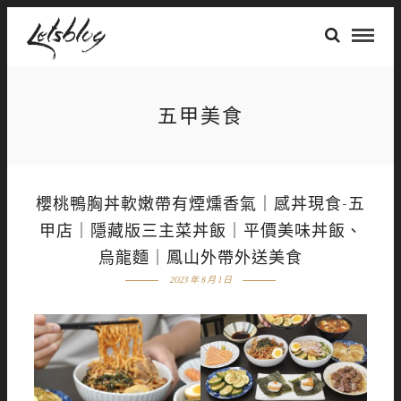
五甲美食
櫻桃鴨胸丼軟嫩帶有煙燻香氣｜感丼現食-五
甲店｜隱藏版三主菜丼飯｜平價美味丼飯、
烏龍麵｜鳳山外帶外送美食
2023 年 8 月 1 日