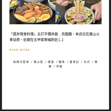
「感丼現食料理」主打平價丼飯﹑烏龍麵，本店位在鳳山火
車站旁，近期在五甲家樂福附近 […]
READ MORE
高雄分區域
/
鳳山區
/
便當
/
麵食
/
愛食記
/
台式
/
晚
餐
/
丼飯