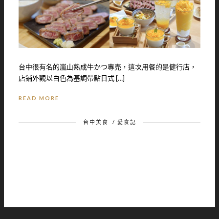
台中很有名的嵐山熟成牛かつ專売，這次用餐的是健行店，
店鋪外觀以白色為基調帶點日式 […]
READ MORE
台中美食
/
愛食記