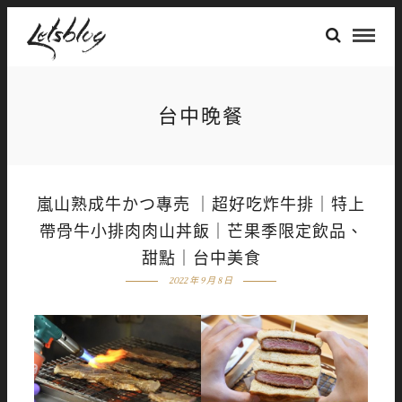
台中晚餐
嵐山熟成牛かつ專売 ｜超好吃炸牛排｜特上
帶骨牛小排肉肉山丼飯｜芒果季限定飲品、
甜點｜台中美食
2022 年 9 月 8 日