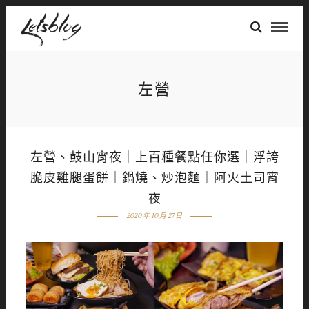
左營
左營、鼓山宵夜｜上百種餐點任你選｜浮誇
脆皮雞腿蛋餅｜鍋燒、炒泡麵｜阿火土司宵
夜
2020 年 10 月 27 日