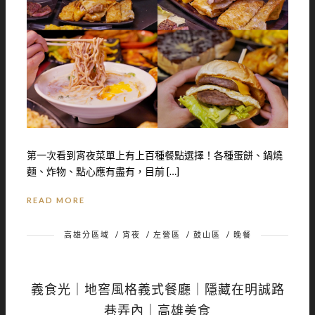
第一次看到宵夜菜單上有上百種餐點選擇！各種蛋餅、鍋燒
麵、炸物、點心應有盡有，目前 […]
READ MORE
高雄分區域
/
宵夜
/
左營區
/
鼓山區
/
晚餐
義食光｜地窖風格義式餐廳｜隱藏在明誠路
巷弄內｜高雄美食