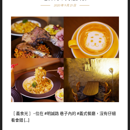
2020 年 9 月 25 日
［ 義食光 ］–位在 #明誠路 巷子內的 #義式餐廳，沒有仔細
看會錯 […]