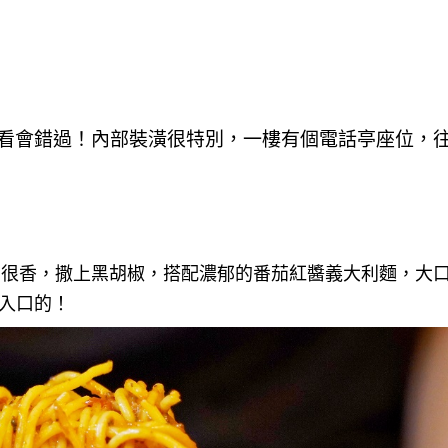
看會錯過！內部裝潢很特別，一樓有個電話亭座位，
烤的很香，撒上黑胡椒，搭配濃郁的番茄紅醬義大利麵，大
入口的！