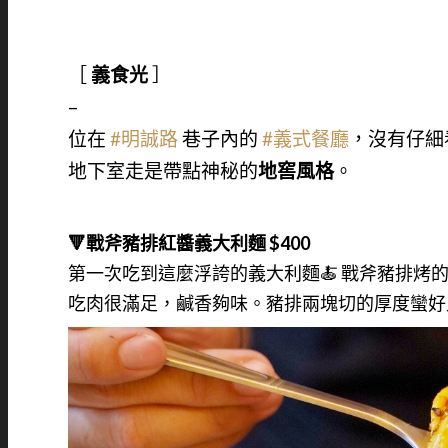
［
義食光
］
–
位在
#明誠路
巷子內的
#義式餐廳
，沒有仔細
地下室走是帶點神秘的
地窖風格
。
🔻戰斧豬排紅醬義大利麵 $400
第一次吃到這麼浮誇的義大利麵🍝 戰斧豬排
吃肉很滿足，鹹香夠味。豬排兩塊切的厚度蠻好