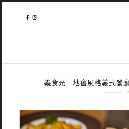
義食光｜地窖風格義式餐
2