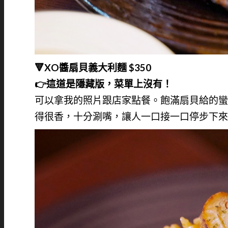
🔻XO醬扇貝義大利麵 $350
👉這道是隱藏版，菜單上沒有！
可以拿我的照片跟店家點餐。飽滿扇貝給的蠻
得很香，十分涮嘴，讓人一口接一口停步下來