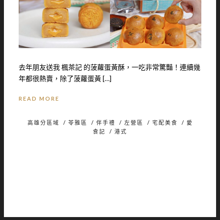
去年朋友送我 楓茶記 的菠蘿蛋黃酥，一吃非常驚豔！連續幾
年都很熱賣，除了菠蘿蛋黃 […]
READ MORE
高雄分區域
/
苓雅區
/
伴手禮
/
左營區
/
宅配美食
/
愛
食記
/
港式