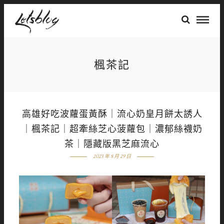
楓茶記
高雄好吃波蘿蛋黃酥｜流心奶皇月餅太誘人
｜楓茶記｜超牽絲芝心菠蘿包｜濃郁絲襪奶
茶｜隱藏版黑芝麻流心
2023 年 8 月 29 日