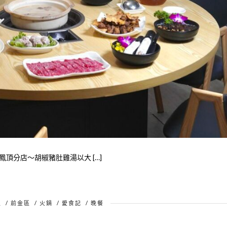
頂分店～胡椒豬肚雞湯以大 […]
區
/
前金區
/
火鍋
/
愛食記
/
晚餐