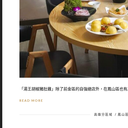
「湯王胡椒豬肚雞」除了前金區的自強總店外，在鳳山區也有鳳
READ MORE
高雄分區域
/
鳳山