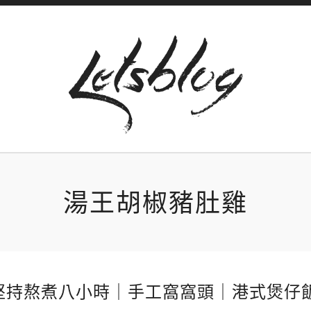
湯王胡椒豬肚雞
堅持熬煮八小時｜手工窩窩頭｜港式煲仔