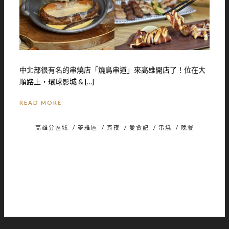
中北部很有名的串燒店「燒鳥串道」來高雄開店了！位在大
順路上，環球影城 & […]
READ MORE
高雄分區域
/
苓雅區
/
宵夜
/
愛食記
/
串燒
/
晚餐