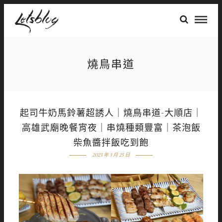
燒鳥串道
起司牛奶馬鈴薯超誘人｜燒鳥串道-大順店｜
高雄武廟晚餐宵夜｜串燒種類豐富｜茶泡飯
柴魚醬拌飯吃到飽
2023 年 3 月 25 日