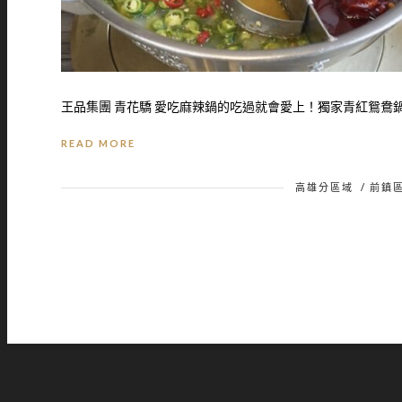
王品集團 青花驕 愛吃麻辣鍋的吃過就會愛上！獨家青紅鴛鴦鍋是
READ MORE
高雄分區域
/
前鎮