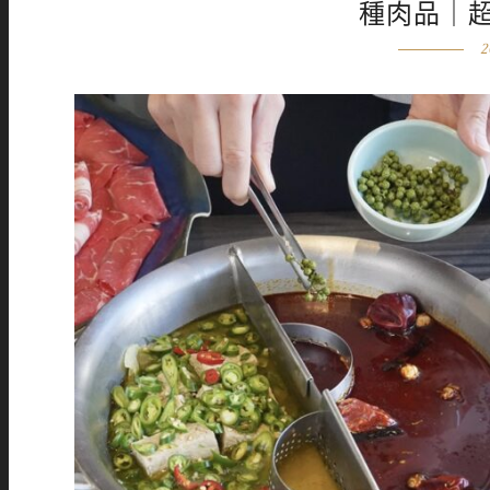
種肉品｜
2