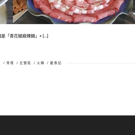
「青花椒麻辣鍋」+ […]
區
/
宵夜
/
左營區
/
火鍋
/
愛食記