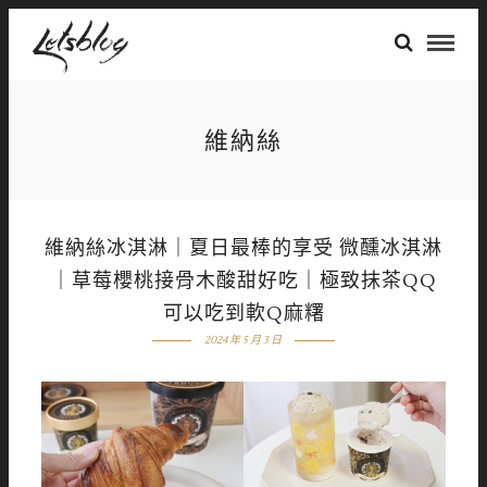
維納絲
維納絲冰淇淋｜夏日最棒的享受 微醺冰淇淋
｜草莓櫻桃接骨⽊酸甜好吃｜極致抹茶QQ
可以吃到軟Q麻糬
2024 年 5 月 3 日