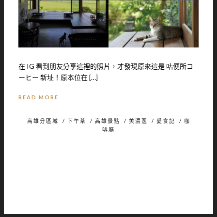
在 IG 看到朋友分享這裡的照片，才發現原來這是 咕便所コ
ーヒー 新址！原本位在 […]
READ MORE
高雄分區域
/
下午茶
/
高雄景點
/
美濃區
/
愛食記
/
咖
啡廳