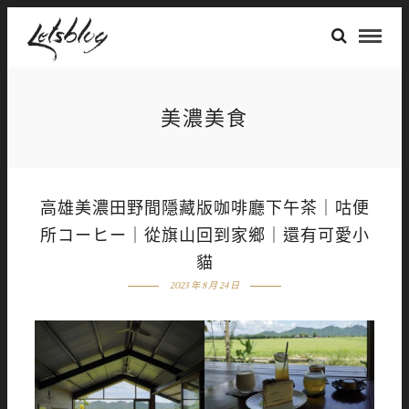
美濃美食
高雄美濃田野間隱藏版咖啡廳下午茶｜咕便
所コーヒー｜從旗山回到家鄉｜還有可愛小
貓
2023 年 8 月 24 日