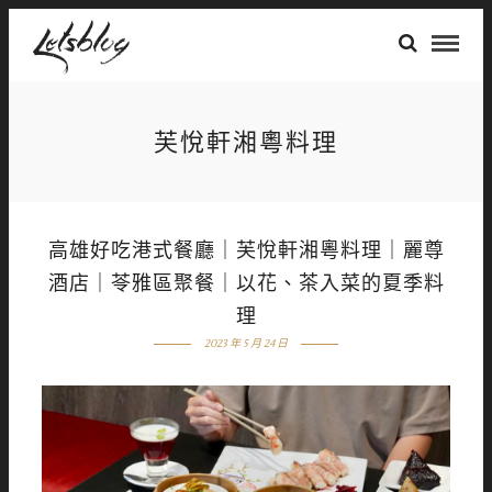
芙悅軒湘粵料理
高雄好吃港式餐廳｜芙悅軒湘粵料理｜麗尊
酒店｜苓雅區聚餐｜以花、茶入菜的夏季料
理
2023 年 5 月 24 日