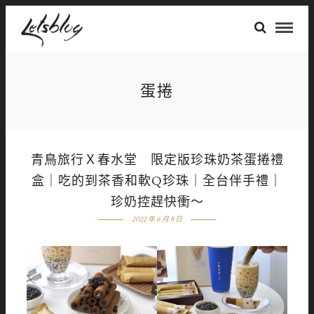
蛋捲
青鳥旅行Ｘ春水堂 限定版珍珠奶茶蛋捲禮
盒｜吃的到茶香和軟Q珍珠｜全台伴手禮｜
珍奶控趕快衝～
2022 年 6 月 8 日