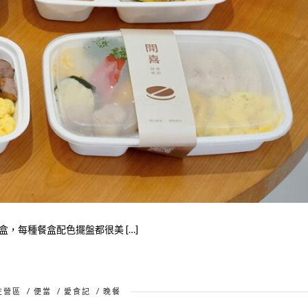
，每種餐盒配色擺盤都很美 […]
左營區
/
便當
/
愛食記
/
晚餐