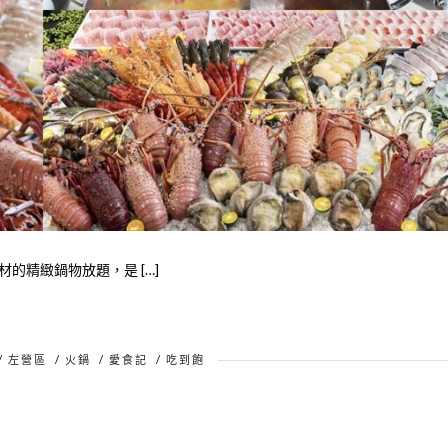
的精緻鍋物放題，是 […]
/
左營區
/
火鍋
/
愛食記
/
吃到飽