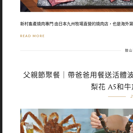
新村畜產燒肉專門 由日本九州牧場直營的燒肉店，也是海外第一
READ MORE
鼓山
父親節聚餐｜帶爸爸用餐送活體
梨花 A5和
2