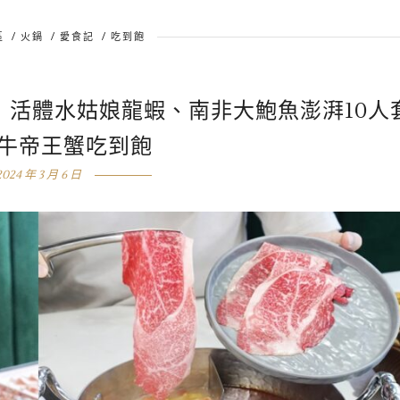
區
/
火鍋
/
愛食記
/
吃到飽
｜活體水姑娘龍蝦、南非大鮑魚澎湃10人
和牛帝王蟹吃到飽
2024 年 3 月 6 日