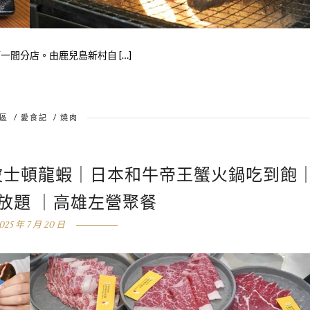
間分店。由鹿兒島新村自 […]
區
/
愛食記
/
燒肉
波士頓龍蝦｜日本和牛帝王蟹火鍋吃到飽
牛放題 ｜高雄左營聚餐
025 年 7 月 20 日