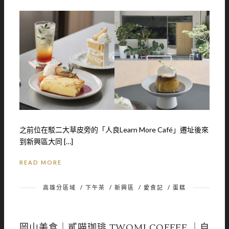
之前位在駁二大草皮旁的「人良Learn More Café」遷址後來
到新興區大同 […]
READ MORE
高雄分區域
/
下午茶
/
新興區
/
愛食記
/
蛋糕
岡山美食｜貳喵珈琲 TWOMI COFFEE ｜自