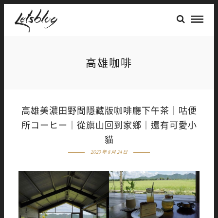
高雄咖啡
高雄美濃田野間隱藏版咖啡廳下午茶｜咕便
所コーヒー｜從旗山回到家鄉｜還有可愛小
貓
2023 年 8 月 24 日