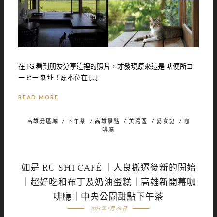
在 IG 看到朋友分享這裡的照片，才發現原來這是 咕便所コ
ーヒー 新址！原本位在 […]
READ MORE
高雄分區域
/
下午茶
/
高雄景點
/
美濃區
/
愛食記
/
咖
啡廳
如是 RU SHI CAFÉ ｜人良搬遷後新的開始
｜超好吃和布丁及奶油蛋糕｜高雄新開幕咖
啡廳｜中央公園甜點下午茶
2023 年 7 月 26 日