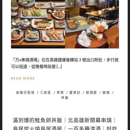
「万x串燒酒場」位在高雄捷運後驛站 3 號出口附近，步行就
可以抵達，從晚餐時段營 […]
READ MORE
高雄分區域
/
三民區
/
宵夜
/
愛食記
/
居酒屋
/
串燒
/
丼飯
滿到爆的鮭魚卵丼飯｜北高雄新開幕串燒｜
鳥居炭火燒鳥居酒屋｜一百多種清酒｜好吃