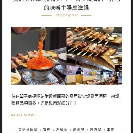
的味噌牛腸摩滋鍋
2023 年 5 月 21 日
位在凹子底捷運站附近新開幕的鳥居炭火燒鳥居酒屋，串燒
種類品項很多，光是雞肉就細分 […]
READ MORE
高雄分區域
/
宵夜
/
左營區
/
愛食記
/
居酒屋
/
串燒