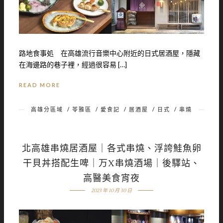
路地食事処 在高雄流行音樂中心附近的日式居酒屋，隱藏
在海邊路的巷子裡，經過很容易 […]
READ MORE
高雄分區域
/
苓雅區
/
愛食記
/
居酒屋
/
日式
/
串燒
北高雄串燒居酒屋｜各式串燒、浮誇鮭魚卵
干貝丼搭配生啤｜万X串燒酒場｜後驛站、
高醫美食宵夜
2023 年 10 月 30 日