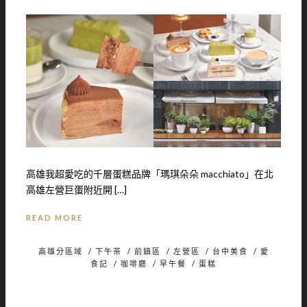
高雄我超愛吃的千層蛋糕品牌「瑪琪朵朵 macchiato」在北
高雄左營巨蛋附近開 […]
READ MORE
高雄分區域
/
下午茶
/
前鎮區
/
左營區
/
台中美食
/
愛
食記
/
咖啡廳
/
早午餐
/
蛋糕