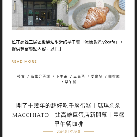
位在高雄三民區後驛站附近的早午餐「漾漾食光 y2cafe」，
提供豐富餐點內容，以 […]
READ MORE
輕食
/
高雄分區域
/
下午茶
/
三民區
/
愛食記
/
咖啡廳
/
早午餐
開了十幾年的超好吃千層蛋糕｜瑪琪朵朵
MACCHIATO｜北高雄巨蛋店新開幕｜豐盛
早午餐咖啡
2024 年 7 月 30 日