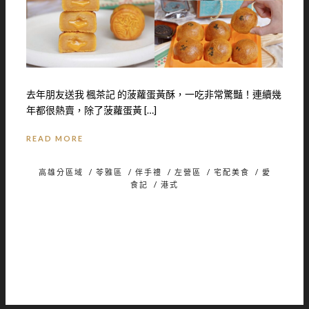
去年朋友送我 楓茶記 的菠蘿蛋黃酥，一吃非常驚豔！連續幾
年都很熱賣，除了菠蘿蛋黃 […]
READ MORE
高雄分區域
/
苓雅區
/
伴手禮
/
左營區
/
宅配美食
/
愛
食記
/
港式