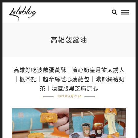
高雄菠蘿油
高雄好吃波蘿蛋黃酥｜流心奶皇月餅太誘人
｜楓茶記｜超牽絲芝心菠蘿包｜濃郁絲襪奶
茶｜隱藏版黑芝麻流心
2023 年 8 月 29 日