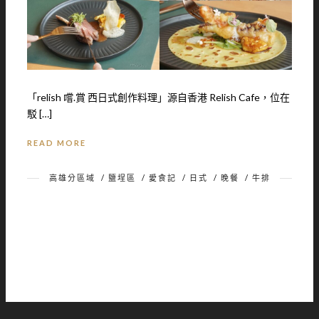
「relish 嚐.賞 西日式創作料理」源自香港 Relish Cafe，位在
駁 […]
READ MORE
高雄分區域
/
鹽埕區
/
愛食記
/
日式
/
晚餐
/
牛排