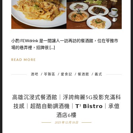
小酌 FEWdrink 是一間讓人一訪再訪的餐酒館，位在苓雅市
場的巷弄裡，招牌很 […]
READ MORE
酒吧
/
苓雅區
/
愛食記
/
餐酒館
/
義式
高雄沉浸式餐酒館｜浮誇絢麗5G投影充滿科
技感｜超酷自動調酒機｜𝗧³ 𝗕𝗶𝘀𝘁𝗿𝗼｜承億
酒店6樓
2023 年 12 月 18 日