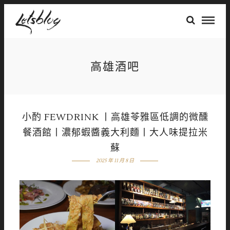
高雄酒吧
小酌 FEWDRINK 丨高雄苓雅區低調的微醺
餐酒館丨濃郁蝦醬義大利麵丨大人味提拉米
蘇
2025 年 11 月 8 日