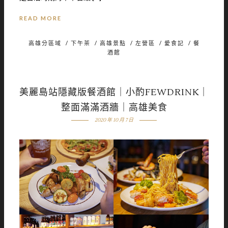
READ MORE
高雄分區域
/
下午茶
/
高雄景點
/
左營區
/
愛食記
/
餐
酒館
美麗島站隱藏版餐酒館｜小酌FEWDRINK｜
整面滿滿酒牆｜高雄美食
2020 年 10 月 7 日