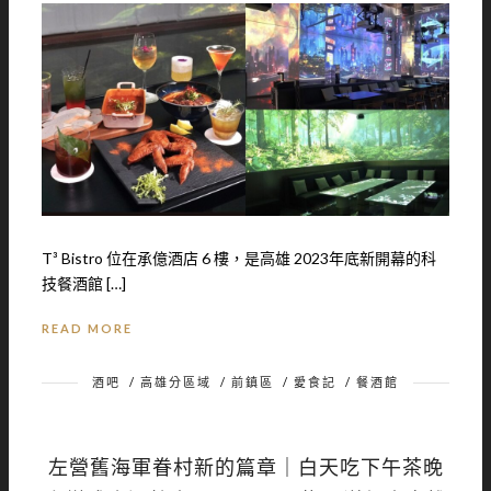
T³ Bistro 位在承億酒店 6 樓，是高雄 2023年底新開幕的科
技餐酒館 […]
READ MORE
酒吧
/
高雄分區域
/
前鎮區
/
愛食記
/
餐酒館
左營舊海軍眷村新的篇章｜白天吃下午茶晚